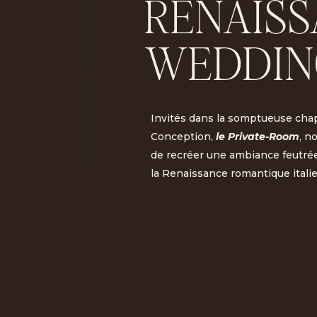
RENAIS
BACK TO ALL GALLERIES
WEDDIN
Invités dans la somptueuse chap
Conception,
le Private-Room
, n
de recréer une ambiance feutrée
la Renaissance romantique itali